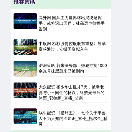
推荐资讯
高升网 国乒主力世界杯出局绕场挥
手，或将退出国乒，林高远也曾挥手
告别
中股网 杉杉股份控股股东重整计划草
案获通过，安徽国资拟入主
沪深策略 蔚来法务部：嫌犯控制4000
余账号抹黑蔚来已被刑拘
大众配资 杨少华去世才7天，被曝老
婆与小三同住的杨议，终败光最后的
体面_郭德纲_直播_父亲
蜗牛配资 《指环王》：七个关于半兽
人不为人知的冷知识_索伦_托尔金_精
灵