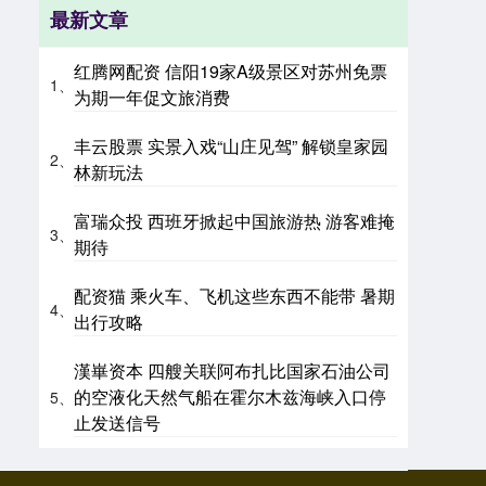
最新文章
红腾网配资 信阳19家A级景区对苏州免票
1、
为期一年促文旅消费
丰云股票 实景入戏“山庄见驾” 解锁皇家园
2、
林新玩法
富瑞众投 西班牙掀起中国旅游热 游客难掩
3、
期待
配资猫 乘火车、飞机这些东西不能带 暑期
4、
出行攻略
漢崋资本 四艘关联阿布扎比国家石油公司
的空液化天然气船在霍尔木兹海峡入口停
5、
止发送信号