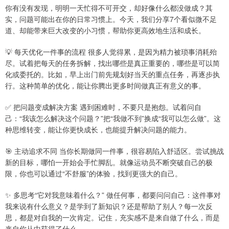
你有没有发现，明明一天忙得不可开交，却好像什么都没做成？其
实，问题可能出在你的日常习惯上。今天，我们分享7个看似微不足
道、却能带来巨大改变的小习惯，帮助你更高效地生活和成长。
💡 每天优化一件事的流程 很多人觉得累，是因为精力被琐事消耗殆
尽。试着把每天的任务拆解，找出哪些是真正重要的，哪些是可以简
化或委托的。比如，早上出门前先规划好当天的重点任务，再逐步执
行。这种简单的优化，能让你腾出更多时间做真正有意义的事。
✅ 把问题变成解决方案 遇到困难时，不要只是抱怨。试着问自
己：“我该怎么解决这个问题？”把“我做不到”换成“我可以怎么做”。这
种思维转变，能让你更快成长，也能提升解决问题的能力。
🎯 主动追求不同 当你长期做同一件事，很容易陷入舒适区。尝试挑战
新的目标，哪怕一开始会手忙脚乱。就像运动员不断突破自己的极
限，你也可以通过“不舒服”的体验，找到更强大的自己。
✨ 多思考“它对我意味着什么？” 做任何事，都要问问自己：这件事对
我来说有什么意义？是学到了新知识？还是帮助了别人？每一次反
思，都是对自我的一次肯定。记住，充实感不是来自做了什么，而是
来自你从中获得了什么。