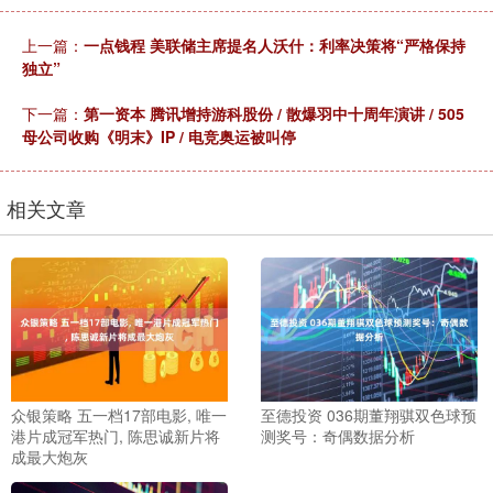
上一篇：
一点钱程 美联储主席提名人沃什：利率决策将“严格保持
独立”
下一篇：
第一资本 腾讯增持游科股份 / 散爆羽中十周年演讲 / 505
母公司收购《明末》IP / 电竞奥运被叫停
相关文章
众银策略 五一档17部电影, 唯一
至德投资 036期董翔骐双色球预
港片成冠军热门, 陈思诚新片将
测奖号：奇偶数据分析
成最大炮灰